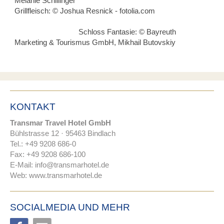
Melanie Schillinger
Grillfleisch: © Joshua Resnick - fotolia.com
Schloss Fantasie: © Bayreuth
Marketing & Tourismus GmbH, Mikhail Butovskiy
KONTAKT
Transmar Travel Hotel GmbH
Bühlstrasse 12 · 95463 Bindlach
Tel.: +49 9208 686-0
Fax: +49 9208 686-100
E-Mail:
nf
tr
nsm
rh
t
l
d
Web:
www.transmarhotel.de
SOCIALMEDIA UND MEHR