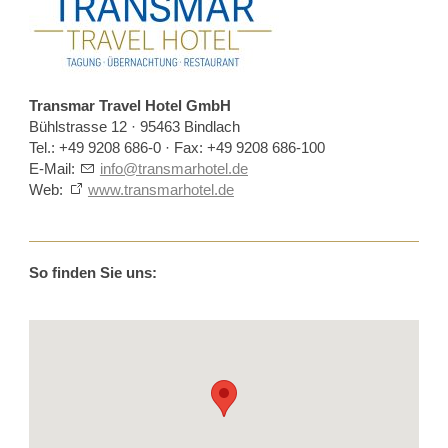
Transmar Travel Hotel GmbH
Bühlstrasse 12 · 95463 Bindlach
Tel.: +49 9208 686-0 · Fax: +49 9208 686-100
E-Mail:
nf
tr
nsm
rh
t
l
d
Web:
www.transmarhotel.de
So finden Sie uns: